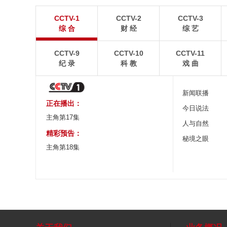
青岛港今年新辟16条国际航线
河北承德：金山
CCTV-1
CCTV-2
CCTV-3
8月5日，“科伦坡”轮缓缓驶离山东港口青岛港前湾联
8月6日，河北承德，
综 合
财 经
综 艺
合集装箱码头。
下，呈现出雄浑壮阔的
CCTV-9
CCTV-10
CCTV-11
纪 录
科 教
戏 曲
新闻联播
正在播出：
今日说法
主角第17集
人与自然
精彩预告：
秘境之眼
主角第18集