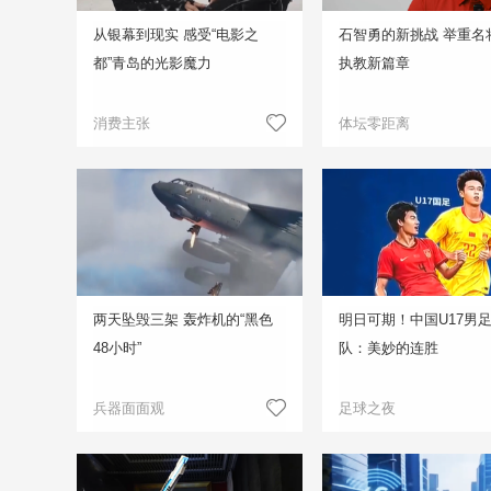
从银幕到现实 感受“电影之
石智勇的新挑战 举重名
都”青岛的光影魔力
执教新篇章
消费主张
体坛零距离
两天坠毁三架 轰炸机的“黑色
明日可期！中国U17男
48小时”
队：美妙的连胜
兵器面面观
足球之夜