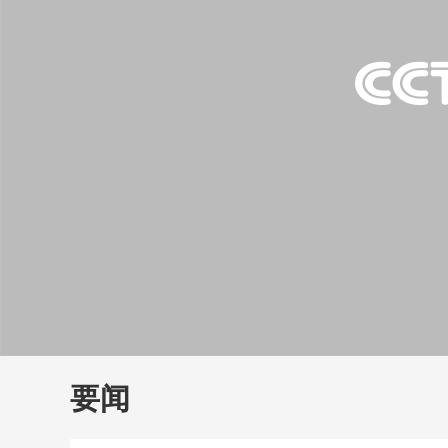
财经
教育
乡村振兴
生态环境
一带一路
大国智造
大国展会
大国保险
云顶对话
云
CCTV.节目官网
直播
节目单
栏目
片库
要闻