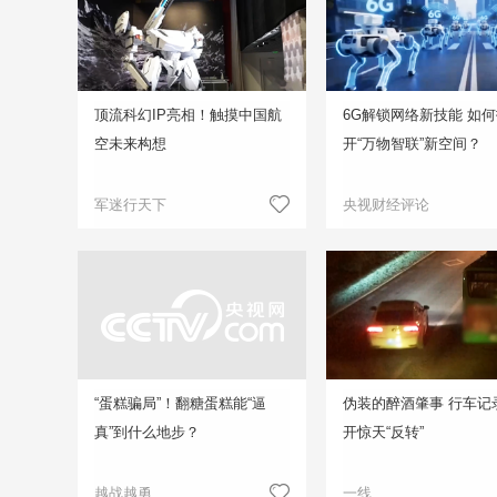
顶流科幻IP亮相！触摸中国航
6G解锁网络新技能 如
空未来构想
开“万物智联”新空间？
军迷行天下
央视财经评论
“蛋糕骗局”！翻糖蛋糕能“逼
伪装的醉酒肇事 行车记
真”到什么地步？
开惊天“反转”
越战越勇
一线