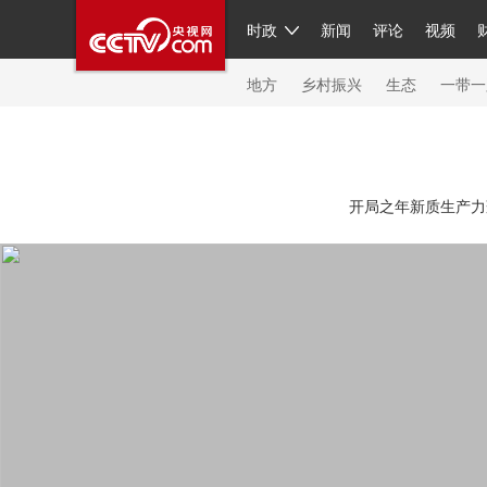
时政
新闻
评论
视频
人民领袖习近平
直播
繁体
片库
海外频道
栏目大全
联播+
iPanda
中国领
节目单
Engl
地方
乡村振兴
生态
一带一
总台春晚
网络春晚
共产党员网
秧纪录
纪
开局之年新质生产力蓬
新闻
国内
国际
评论
经济
军事
科技
人民领袖习近平
联播+
热解读
天天学习
习
视频
小央视频
小央直播
直播中国
熊猫频
现场
前线
比划
快看
蓝海中国
新兵请入
体育
直播
竞猜
2026年世界杯
2026年冬奥
VIP会员
CCTV奥林匹克频道
生活体育大会
体