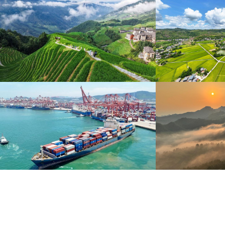
暑期出游 乐享美好时光
重庆梁平：优质
炎炎夏日，暑期旅游热度持续攀升。人们亲近山水，
8月6日，重庆梁平星
拥抱自然，在旅途中放松身心、增长见识。
熟，田园与村庄、道路