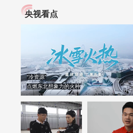
央视看点
小央视频
全民健康
央视网原创视频子品牌，
提高全民健康素养水
以更加贴近年轻人的视
助力“健康中国2030”
角，有趣、有料、有故事
略。央视网《全民健
的方式解读时代。
康》，向所有人分享
知识！
“冷资源”
点燃东北想象力的火种