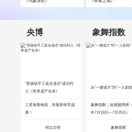
《乌蒙深处》
《青春之城》
央博
象舞指数
“景德镇手工瓷业遗存”成功列
从“一键成片”到“一人剧组
入《世界遗产名录》
三星堆青铜器，有最新研究成
象舞指数｜短视频周榜（2
果！
年7月19日—7月25日）
何以文明
象舞观察